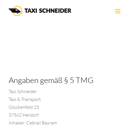
Zum
Inhalt
springen
Impressum
Angaben gemäß § 5 TMG
Taxi Schneider
Taxi & Transport
Glockenfeld 23
57562 Herdorf
Inhaber: Cebrail Bayram