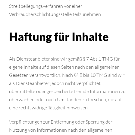
Streitbeilegungsverfahren vor einer
Verbraucherschlichtungsstelle teilzunehmen.
Haftung für Inhalte
Als Diensteanbieter sind wir gemäß § 7 Abs.1 TMG für
eigene Inhalte auf diesen Seiten nach den allgemeinen
Gesetzen verantwortlich. Nach §§ 8 bis 10 TMG sind wir
als Diensteanbieter jedoch nicht verpflichtet,
übermittelte oder gespeicherte fremde Informationen zu
überwachen oder nach Umständen zu forschen, die auf
eine rechtswidrige Tätigkeit hinweisen.
Verpflichtungen zur Entfernung oder Sperrung der
Nutzung von Informationen nach den allgemeinen